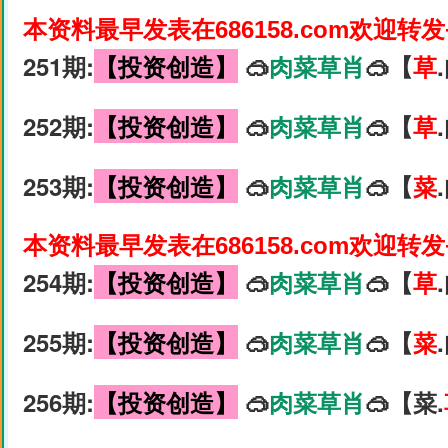
本资料最早发表在686158.com欢迎转
251期:
【投资创造】
🥽
肉菜草肖
🥽【
草
252期:
【投资创造】
🥽
肉菜草肖
🥽【
草
253期:
【投资创造】
🥽
肉菜草肖
🥽【
菜
本资料最早发表在686158.com欢迎转
254期:
【投资创造】
🥽
肉菜草肖
🥽【
草
255期:
【投资创造】
🥽
肉菜草肖
🥽【
菜
256期:
【投资创造】
🥽
肉菜草肖
🥽【菜.