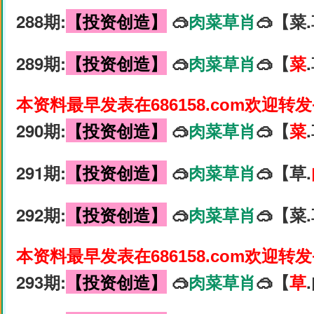
288期:
【投资创造】
🥽
肉菜草肖
🥽【菜
289期:
【投资创造】
🥽
肉菜草肖
🥽【
菜
本资料最早发表在686158.com欢迎转
290期:
【投资创造】
🥽
肉菜草肖
🥽【
菜
291期:
【投资创造】
🥽
肉菜草肖
🥽【草.
292期:
【投资创造】
🥽
肉菜草肖
🥽【菜
本资料最早发表在686158.com欢迎转
293期:
【投资创造】
🥽
肉菜草肖
🥽【
草