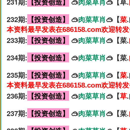
231期:
【投资创造】
🥽
肉菜草肖
🥽【草.
232期:
【投资创造】
🥽
肉菜草肖
🥽【
菜
本资料最早发表在686158.com欢迎转
233期:
【投资创造】
🥽
肉菜草肖
🥽【菜.
234期:
【投资创造】
🥽
肉菜草肖
🥽【菜.
235期:
【投资创造】
🥽
肉菜草肖
🥽【
菜
本资料最早发表在686158.com欢迎转
236期:
【投资创造】
🥽
肉菜草肖
🥽【
草
237期:
【投资创造】
🥽
肉菜草肖
🥽【菜.