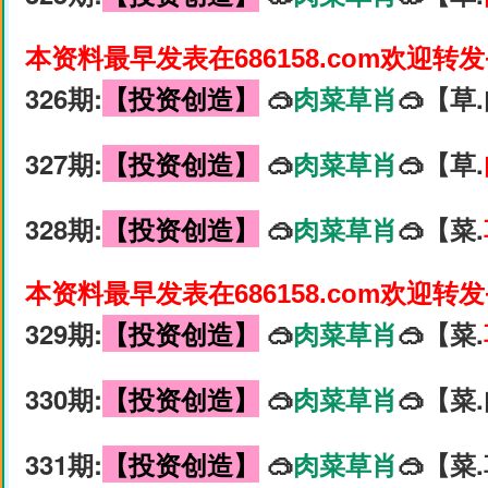
本资料最早发表在686158.com欢迎转
326期:
【投资创造】
🥽
肉菜草肖
🥽【草
327期:
【投资创造】
🥽
肉菜草肖
🥽【草.
328期:
【投资创造】
🥽
肉菜草肖
🥽【菜.
本资料最早发表在686158.com欢迎转
329期:
【投资创造】
🥽
肉菜草肖
🥽【菜.
330期:
【投资创造】
🥽
肉菜草肖
🥽【菜
331期:
【投资创造】
🥽
肉菜草肖
🥽【菜