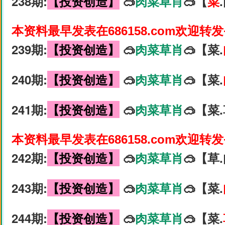
238期:
【投资创造】
🥽
肉菜草肖
🥽【
菜
本资料最早发表在686158.com欢迎转
239期:
【投资创造】
🥽
肉菜草肖
🥽【菜.
240期:
【投资创造】
🥽
肉菜草肖
🥽【菜.
241期:
【投资创造】
🥽
肉菜草肖
🥽【菜
本资料最早发表在686158.com欢迎转
242期:
【投资创造】
🥽
肉菜草肖
🥽【草
243期:
【投资创造】
🥽
肉菜草肖
🥽【菜.
244期:
【投资创造】
🥽
肉菜草肖
🥽【菜.