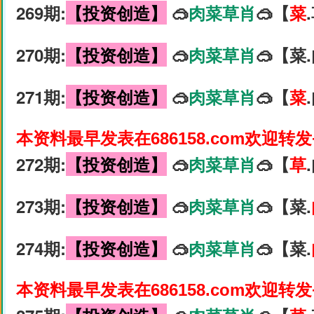
269期:
【投资创造】
🥽
肉菜草肖
🥽【
菜
270期:
【投资创造】
🥽
肉菜草肖
🥽【菜
271期:
【投资创造】
🥽
肉菜草肖
🥽【
菜
本资料最早发表在686158.com欢迎转
272期:
【投资创造】
🥽
肉菜草肖
🥽【
草
273期:
【投资创造】
🥽
肉菜草肖
🥽【菜.
274期:
【投资创造】
🥽
肉菜草肖
🥽【菜.
本资料最早发表在686158.com欢迎转