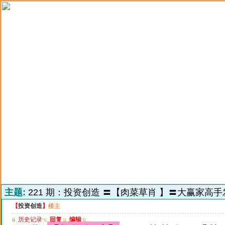
主题:
221 期：投资创造 〓【肉菜草肖 】〓大赢家高手
【
投资创造
】
楼主
u
历史记录
u
回复
u
编辑
u