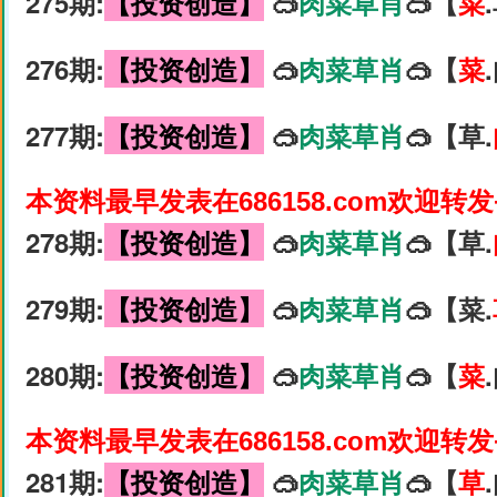
275期:
【投资创造】
🥽
肉菜草肖
🥽【
菜
276期:
【投资创造】
🥽
肉菜草肖
🥽【
菜
277期:
【投资创造】
🥽
肉菜草肖
🥽【草.
本资料最早发表在686158.com欢迎转
278期:
【投资创造】
🥽
肉菜草肖
🥽【草.
279期:
【投资创造】
🥽
肉菜草肖
🥽【菜.
280期:
【投资创造】
🥽
肉菜草肖
🥽【
菜
本资料最早发表在686158.com欢迎转
281期:
【投资创造】
🥽
肉菜草肖
🥽【
草