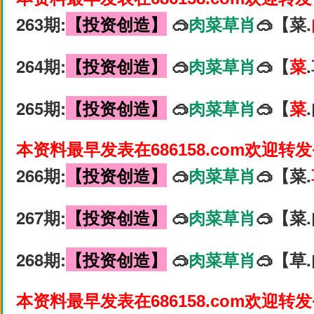
263期:
【投资创造】
🥽
肉菜草肖
🥽【菜.
264期:
【投资创造】
🥽
肉菜草肖
🥽【
菜
265期:
【投资创造】
🥽
肉菜草肖
🥽【
菜
本资料最早发表在686158.com欢迎转
266期:
【投资创造】
🥽
肉菜草肖
🥽【菜.
267期:
【投资创造】
🥽
肉菜草肖
🥽【菜
268期:
【投资创造】
🥽
肉菜草肖
🥽【草
本资料最早发表在686158.com欢迎转