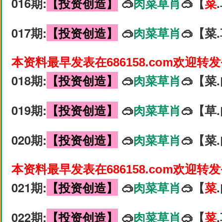
016期:
【投资创造】
🥽
肉菜草肖
🥽【
菜
017期:
【投资创造】
🥽
肉菜草肖
🥽【菜
本资料最早发表在686158.com欢迎转
018期:
【投资创造】
🥽
肉菜草肖
🥽【菜
019期:
【投资创造】
🥽
肉菜草肖
🥽【草
020期:
【投资创造】
🥽
肉菜草肖
🥽【菜
本资料最早发表在686158.com欢迎转
021期:
【投资创造】
🥽
肉菜草肖
🥽【
菜
022期:
【投资创造】
🥽
肉菜草肖
🥽【
菜