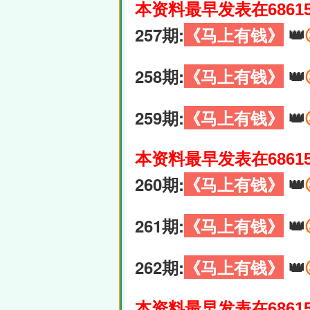
本资料最早发表在68615
257期:
《马上有钱》
👑
258期:
《马上有钱》
👑
259期:
《马上有钱》
👑
本资料最早发表在68615
260期:
《马上有钱》
👑
261期:
《马上有钱》
👑
262期:
《马上有钱》
👑
本资料最早发表在68615