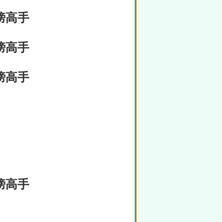
榜高手
榜高手
榜高手
榜高手