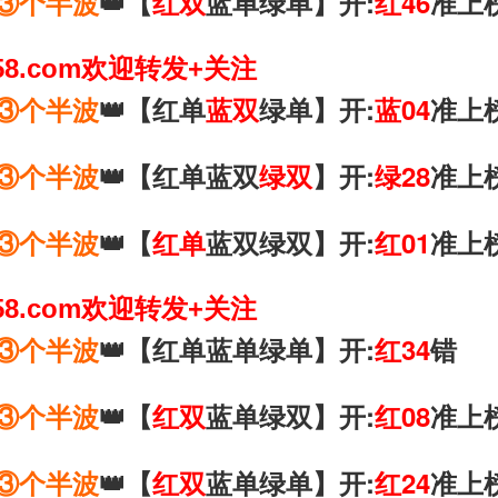
③个半波
👑【
红双
蓝单绿单】开:
红46
准上
8.com欢迎转发+关注
③个半波
👑【红单
蓝双
绿单】开:
蓝04
准上
③个半波
👑【红单蓝双
绿双
】开:
绿28
准上
③个半波
👑【
红单
蓝双绿双】开:
红01
准上
8.com欢迎转发+关注
③个半波
👑【红单蓝单绿单】开:
红34
错
③个半波
👑【
红双
蓝单绿双】开:
红08
准上
③个半波
👑【
红双
蓝单绿单】开:
红24
准上