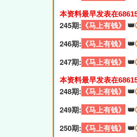
本资料最早发表在68615
245期:
《马上有钱》
👑
246期:
《马上有钱》
👑
247期:
《马上有钱》
👑
本资料最早发表在68615
248期:
《马上有钱》
👑
249期:
《马上有钱》
👑
250期:
《马上有钱》
👑