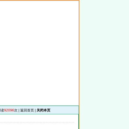
阅读
92096
次 |
返回首页
|
关闭本页