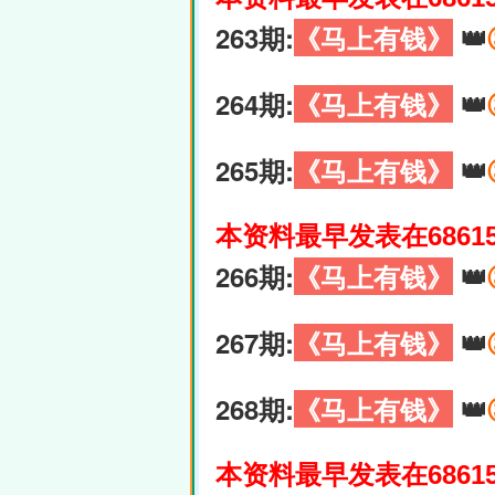
263期:
《马上有钱》
👑
264期:
《马上有钱》
👑
265期:
《马上有钱》
👑
本资料最早发表在68615
266期:
《马上有钱》
👑
267期:
《马上有钱》
👑
268期:
《马上有钱》
👑
本资料最早发表在68615