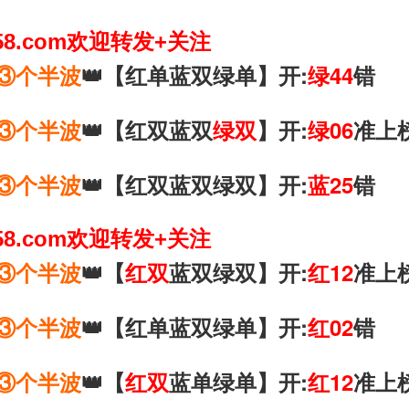
8.com欢迎转发+关注
③个半波
👑【红单蓝双绿单】开:
绿44
错
③个半波
👑【红双蓝双
绿双
】开:
绿06
准上
③个半波
👑【红双蓝双绿双】开:
蓝25
错
8.com欢迎转发+关注
③个半波
👑【
红双
蓝双绿双】开:
红12
准上
③个半波
👑【红单蓝双绿单】开:
红02
错
③个半波
👑【
红双
蓝单绿单】开:
红12
准上