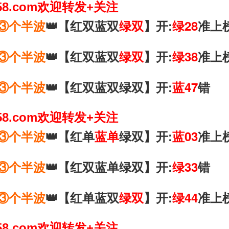
8.com欢迎转发+关注
③个半波
👑【红双蓝双
绿双
】开:
绿28
准上
③个半波
👑【红双蓝双
绿双
】开:
绿38
准上
③个半波
👑【红双蓝双绿双】开:
蓝47
错
8.com欢迎转发+关注
③个半波
👑【红单
蓝单
绿双】开:
蓝03
准上
③个半波
👑【红双蓝单绿双】开:
绿33
错
③个半波
👑【红单蓝双
绿双
】开:
绿44
准上
8.com欢迎转发+关注