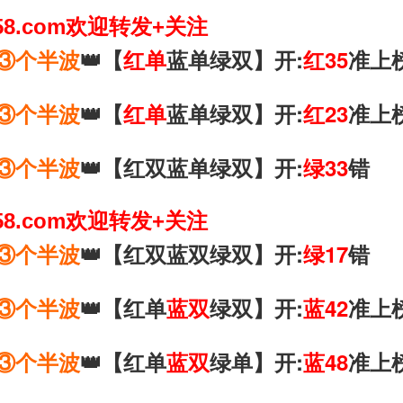
8.com欢迎转发+关注
③个半波
👑【
红单
蓝单绿双】开:
红35
准上
③个半波
👑【
红单
蓝单绿双】开:
红23
准上
③个半波
👑【红双蓝单绿双】开:
绿33
错
8.com欢迎转发+关注
③个半波
👑【红双蓝双绿双】开:
绿17
错
③个半波
👑【红单
蓝双
绿双】开:
蓝42
准上
③个半波
👑【红单
蓝双
绿单】开:
蓝48
准上