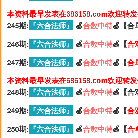
本资料最早发表在686158.com欢迎转
245期:
『六合法师』
🍏
合数中特
🍏【合
246期:
『六合法师』
🍏
合数中特
🍏【
合
247期:
『六合法师』
🍏
合数中特
🍏【
合
本资料最早发表在686158.com欢迎转
248期:
『六合法师』
🍏
合数中特
🍏【合
249期:
『六合法师』
🍏
合数中特
🍏【
合
250期:
『六合法师』
🍏
合数中特
🍏【
合