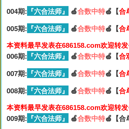
004期:
『六合法师』
🍏
合数中特
🍏【
合
005期:
『六合法师』
🍏
合数中特
🍏【
合
本资料最早发表在686158.com欢迎转
006期:
『六合法师』
🍏
合数中特
🍏【
合
007期:
『六合法师』
🍏
合数中特
🍏【
合
008期:
『六合法师』
🍏
合数中特
🍏【
合
本资料最早发表在686158.com欢迎转
009期:
『六合法师』
🍏
合数中特
🍏【合