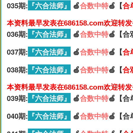
035期:
『六合法师』
🍏
合数中特
🍏【
合
本资料最早发表在686158.com欢迎转
036期:
『六合法师』
🍏
合数中特
🍏【合
037期:
『六合法师』
🍏
合数中特
🍏【
合
038期:
『六合法师』
🍏
合数中特
🍏【
合
本资料最早发表在686158.com欢迎转
039期:
『六合法师』
🍏
合数中特
🍏【合
040期:
『六合法师』
🍏
合数中特
🍏【合