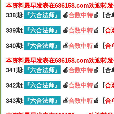
本资料最早发表在686158.com欢迎转
338期:
『六合法师』
🍏
合数中特
🍏【合
339期:
『六合法师』
🍏
合数中特
🍏【
合
340期:
『六合法师』
🍏
合数中特
🍏【
合
本资料最早发表在686158.com欢迎转
341期:
『六合法师』
🍏
合数中特
🍏【合
342期:
『六合法师』
🍏
合数中特
🍏【
合
343期:
『六合法师』
🍏
合数中特
🍏【
合