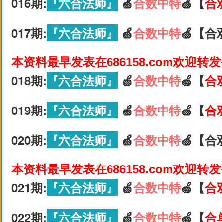
016期:
『六合法师』
🍏
合数中特
🍏【
合
017期:
『六合法师』
🍏
合数中特
🍏【合
本资料最早发表在686158.com欢迎转
018期:
『六合法师』
🍏
合数中特
🍏【
合
019期:
『六合法师』
🍏
合数中特
🍏【
合
020期:
『六合法师』
🍏
合数中特
🍏【合
本资料最早发表在686158.com欢迎转
021期:
『六合法师』
🍏
合数中特
🍏【
合
022期:
『六合法师』
🍏
合数中特
🍏【
合