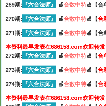
269期:
『六合法师』
🍏
合数中特
🍏【合
270期:
『六合法师』
🍏
合数中特
🍏【
合
271期:
『六合法师』
🍏
合数中特
🍏【合
本资料最早发表在686158.com欢迎转
272期:
『六合法师』
🍏
合数中特
🍏【
合
273期:
『六合法师』
🍏
合数中特
🍏【
合
274期:
『六合法师』
🍏
合数中特
🍏【
合
本资料最早发表在686158.com欢迎转