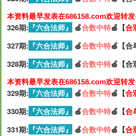
本资料最早发表在686158.com欢迎转
326期:
『六合法师』
🍏
合数中特
🍏【
合
327期:
『六合法师』
🍏
合数中特
🍏【合
328期:
『六合法师』
🍏
合数中特
🍏【合
本资料最早发表在686158.com欢迎转
329期:
『六合法师』
🍏
合数中特
🍏【
合
330期:
『六合法师』
🍏
合数中特
🍏【
合
331期:
『六合法师』
🍏
合数中特
🍏【
合