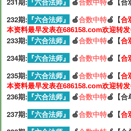
231期:
『六合法师』
🍏
合数中特
🍏【合
232期:
『六合法师』
🍏
合数中特
🍏【
合
本资料最早发表在686158.com欢迎转
233期:
『六合法师』
🍏
合数中特
🍏【
合
234期:
『六合法师』
🍏
合数中特
🍏【
合
235期:
『六合法师』
🍏
合数中特
🍏【
合
本资料最早发表在686158.com欢迎转
236期:
『六合法师』
🍏
合数中特
🍏【合
237期:
『六合法师』
🍏
合数中特
🍏【
合