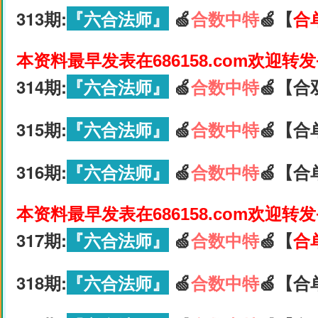
313期:
『六合法师』
🍏
合数中特
🍏【
合
本资料最早发表在686158.com欢迎转
314期:
『六合法师』
🍏
合数中特
🍏【合
315期:
『六合法师』
🍏
合数中特
🍏【合
316期:
『六合法师』
🍏
合数中特
🍏【合
本资料最早发表在686158.com欢迎转
317期:
『六合法师』
🍏
合数中特
🍏【
合
318期:
『六合法师』
🍏
合数中特
🍏【合