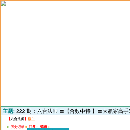
主题:
222 期：六合法师 〓【合数中特 】〓大赢家高手
【
六合法师
】
楼主
u
历史记录
u
回复
u
编辑
u