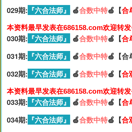
029期:
『六合法师』
🍏
合数中特
🍏【
合
本资料最早发表在686158.com欢迎转
030期:
『六合法师』
🍏
合数中特
🍏【
合
031期:
『六合法师』
🍏
合数中特
🍏【合
032期:
『六合法师』
🍏
合数中特
🍏【
合
本资料最早发表在686158.com欢迎转
033期:
『六合法师』
🍏
合数中特
🍏【
合
034期:
『六合法师』
🍏
合数中特
🍏【
合