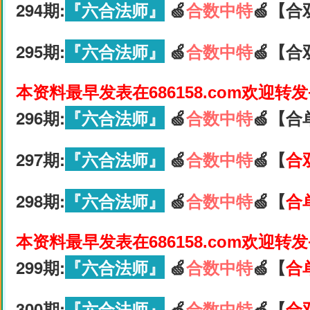
294期:
『六合法师』
🍏
合数中特
🍏【合
295期:
『六合法师』
🍏
合数中特
🍏【合
本资料最早发表在686158.com欢迎转
296期:
『六合法师』
🍏
合数中特
🍏【合
297期:
『六合法师』
🍏
合数中特
🍏【
合
298期:
『六合法师』
🍏
合数中特
🍏【
合
本资料最早发表在686158.com欢迎转
299期:
『六合法师』
🍏
合数中特
🍏【
合
300期:
『六合法师』
🍏
合数中特
🍏【
合