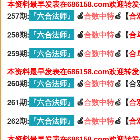
本资料最早发表在686158.com欢迎转
257期:
『六合法师』
🍏
合数中特
🍏【
合
258期:
『六合法师』
🍏
合数中特
🍏【
合
259期:
『六合法师』
🍏
合数中特
🍏【
合
本资料最早发表在686158.com欢迎转
260期:
『六合法师』
🍏
合数中特
🍏【合
261期:
『六合法师』
🍏
合数中特
🍏【
合
262期:
『六合法师』
🍏
合数中特
🍏【
合
本资料最早发表在686158.com欢迎转